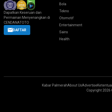
Bola
Tekno
Dapatkan Keseruan dan
Permainan Menyenangkan di
Otomotif
CENDANATOTO
Entertainment
DAFTAR
Sains
Health
Kabar Palmerah
About Us
Advertise
Ketentu
Copyright 2026