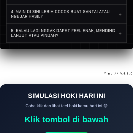
perlu adaptasi lama.
Biasanya karena lebih simpel aja. Nggak terlalu
4. MAIN DI SINI LEBIH COCOK BUAT SANTAI ATAU
+
banyak hal ribet, jadi orang tinggal fokus main
NGEJAR HASIL?
tanpa pusing setting ini itu.
Tergantung orangnya sih, tapi kebanyakan yang
5. KALAU LAGI NGGAK DAPET FEEL ENAK, MENDING
+
main di sini santai dulu. Dari santai itu baru dapet
LANJUT ATAU PINDAH?
feel-nya.
Biasanya sih pemain langsung pindah. Di
CENDANATOTO kan pilihannya banyak, jadi nggak
perlu maksa di satu game.
Ying // V.4.3.0
SIMULASI HOKI HARI INI
Coba klik dan lihat feel hoki kamu hari ini 😎
Klik tombol di bawah