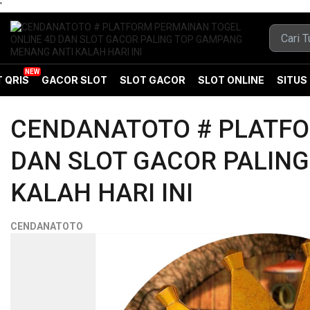
'
 QRIS
GACOR SLOT
SLOT GACOR
SLOT ONLINE
SITUS
CENDANATOTO # PLATFO
DAN SLOT GACOR PALIN
KALAH HARI INI
CENDANATOTO