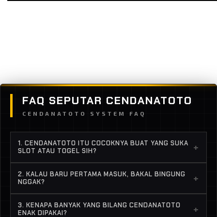
FAQ SEPUTAR CENDANATOTO
CENDANATOTO SYSTEM FAQ
1. CENDANATOTO ITU COCOKNYA BUAT YANG SUKA
+
SLOT ATAU TOGEL SIH?
Kalau di sini mah bebas, mau fokus ke slot gacor
2. KALAU BARU PERTAMA MASUK, BAKAL BINGUNG
+
atau main togel 4D juga bisa. Banyak yang malah
NGGAK?
campur, lagi bosen slot pindah ke togel, jadi nggak
Nggak juga, tampilannya lumayan “to the point”.
jenuh.
3. KENAPA BANYAK YANG BILANG CENDANATOTO
+
Sekali lihat udah kebayang mau klik apa, jadi nggak
ENAK DIPAKAI?